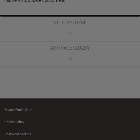
čas servisu, budete upozorněni.
VÍCE O SLUŽBĚ
AKTIVACE SLUŽBY
O společnosti Opel
Footer
Cookie Policy
menu
Nastavení cookies