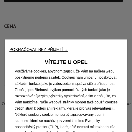
CENA
POKRAČOVAT BEZ PŘIJETÍ →
10
roky
VÍTEJTE U OPEL
zahrnuto
zahrnuto v ceně vozu
Používáme cookies, abychom zajistili, že Vám na našem webu
poskytneme nejlepší zážitek. Cookies nám umožňují poskytovat
základní funkce, jako je zabezpečení, správa sítě a přístupnost.
Zlepšují použitelnost a výkon pomocí různých funkcí, jako je
rozpoznávání jazyka, výsledky vyhledávání, a tím zlepšují to, co
Vám nabízíme. Naše webové stránky mohou také použít cookies
Tato nabídka platí pouze pro vozidla objednaná do 31. července
2024.
třetích stran k odesílání reklamy, která je pro vás relevantnější. .
Některé soubory cookie mohou být zpracovávány třetími
stranami, které se nacházejí v zemích mimo Evropský
STAV VOZIDLA A INFORMACE
hospodářský prostor (EHP), které ještě nemusí mít rozhodnutí o