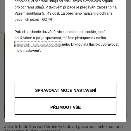
odpovídající ochraně údajů od příslušných evropských orgánů
pro ochranu údajů. V takovém případě je předávání založeno na
JEZDĚTE S ČISTOU HLAVOU
Vašem souhlasu (čl. 49 odst. 1a obecného nařízení o ochraně
osobních údajů - GDPR).
Pokud se chcete dozvědět více o souborech cookie, které
používáme a jak je spravovat, můžete přistupovat k našim
zásadám souborů cookie
nebo kliknout na tlačítko „Spravovat
moje nastavení“.
SPRAVOVAT MOJE NASTAVENÍ
PŘIJMOUT VŠE
Jakmile bude Váš vůz Citroën vyžadovat pozornost nebo nastane