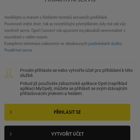
Nedělejte si starosti s hlídáním termínů servisních prohlídek.
Povinností máte dost, tak se nezatěžujte přemýšlením, kdy má váš vůz
navštívit servis. Opel Connect vás upozorní na jakoukoli nesrovnalost v
souvislosti s vaším vozem.
Kompletní informace naleznete ve všeobecných
podmínkách služby
Proaktivní servis
.
Prosím přihlaste se nebo vytvořte účet pro přihlášení k této
službě.
Pokud již používáte zákaznické aplikace Opel (například
aplikaci MyOpel), můžete se přihlásit se svým stávajícím
přihlašovacím jménem a heslem.
PŘIHLÁSIT SE
VYTVOŘIT ÚČET